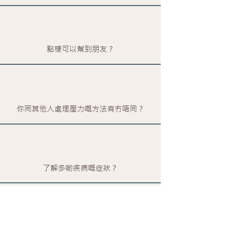
點樣可以幫到朋友？
你同其他人處理壓力嘅方法有冇唔同？
了解多啲疾病嘅症狀？