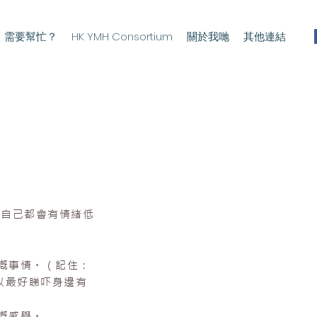
需要幫忙？
HK YMH Consortium
關於我哋
其他連結
納自己都會有情緒低
嘅事情。（記住：
以最好睇吓身邊有
嘅感覺。