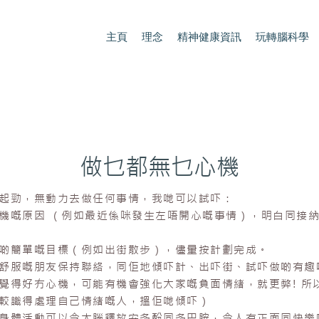
主頁
理念
精神健康資訊
玩轉腦科學
做乜都無乜心機
起勁，無動力去做任何事情，我哋可以試吓：
機嘅原因 （例如最近係咪發生左唔開心嘅事情），明白同接
啲簡單嘅目標（例如出街散步），儘量按計劃完成。
舒服嘅朋友保持聯絡，同佢地傾吓計、出吓街、試吓做啲有趣
覺得好冇心機，可能有機會強化大家嘅負面情緒，就更弊! 所
較識得處理自己情緒嘅人，搵佢哋傾吓）
身體活動可以令大腦釋放安多酚同多巴胺，令人有正面同快樂