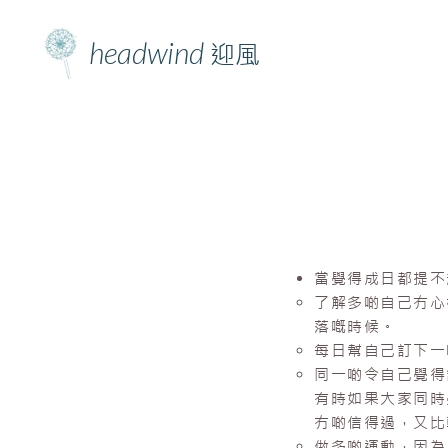
headwind
迎風
當覺得成日都提不
了解多啲自己冇心
落嘅時候。
每日幫自己訂下一
同一啲令自己覺得
有時如果大家同時
冇啲信得過，又比
做多啲運動，因為