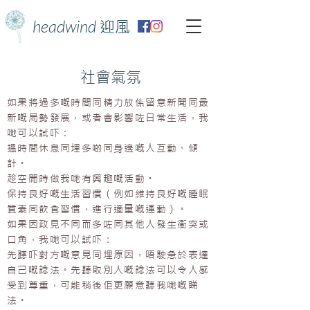
headwind
迎風
​社會氣氛
如果將過多嘅時間同精力放係留意新聞同最
新嘅局勢發展，或者會影響咗日常生活，我
哋可以試吓：
搵時間休息同埋多啲同身邊嘅人互動、傾
計。
趁空閒時做我哋有興趣嘅活動。
保持良好嘅生活習慣（例如維持良好嘅睡眠
質素同飲食習慣，進行適量嘅運動）。
如果因政見不同而多咗同其他人發生衝突或
口角，我哋可以試吓：
先聽吓對方嘅意見同埋原因，唔駛急於表達
自己嘅諗法。先聽取別人嘅諗法可以令人感
受到尊重，可能稍後佢更願意聽我哋嘅睇
法。